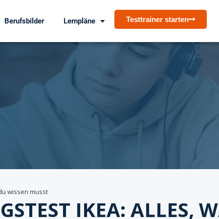
Testtrainer starten
Berufsbilder
Lernpläne
s du wissen musst
GSTEST IKEA: ALLES, 